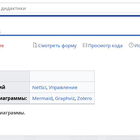
m
ие
Смотреть форму
Просмотр кода
Ис
ий
NetSci
,
Управление
диаграммы:
Mermaid
,
Graphviz
,
Zotero
 Диаграммы.