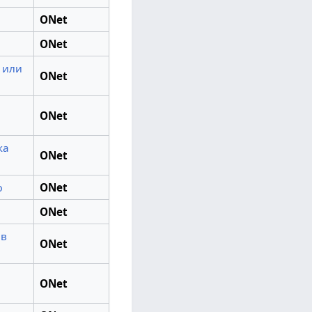
ONet
ONet
 или
ONet
ONet
ка
ONet
ю
ONet
ONet
 в
ONet
ONet