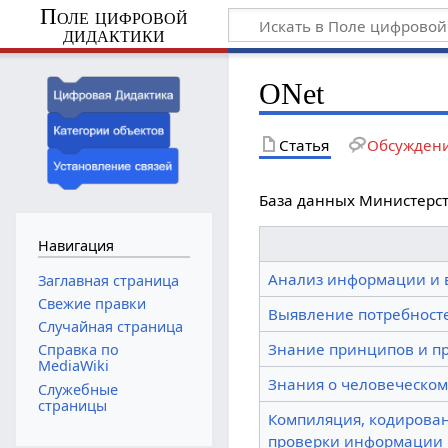
Поле цифровой
дидактики
ONet
Статья
Обсужден
База данных Министерств
Навигация
Анализ информации и 
Заглавная страница
Свежие правки
Выявление потребносте
Случайная страница
Знание принципов и п
Справка по
MediaWiki
Знания о человеческом
Служебные
страницы
Компиляция, кодирован
проверки информации 