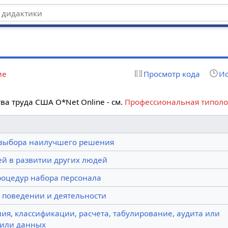
ие
Просмотр кода
Ис
a труда США O*Net Online - см.
Профессиональная типоло
выбора наилучшего решения
й в развитии других людей
роцедур набора персонала
 поведении и деятельности
ия, классификации, расчета, табулирование, аудита или
или данных