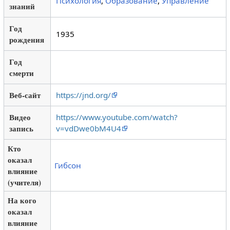
Психология
,
Образование
,
Управление
знаний
Год
1935
рождения
Год
смерти
Веб-сайт
https://jnd.org/
Видео
https://www.youtube.com/watch?
запись
v=vdDwe0bM4U4
Кто
оказал
Гибсон
влияние
(учителя)
На кого
оказал
влияние