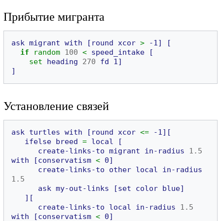
Прибытие мигранта
ask
migrant
with
[round
xcor
>
-1]
[
if
random
100
<
speed_intake
[
set
heading
270
fd
1]
]
Установление связей
ask
turtles
with
[round
xcor
<=
-1][
ifelse
breed
=
local
[
create-links-to
migrant
in-radius
1.5
with
[conservatism
<
0]
create-links-to
other
local
in-radius
1.5
ask
my-out-links
[set
color
blue]
][
create-links-to
local
in-radius
1.5
with
[conservatism
<
0]