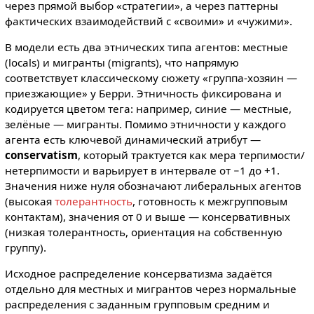
через прямой выбор «стратегии», а через паттерны
фактических взаимодействий с «своими» и «чужими».
В модели есть два этнических типа агентов: местные
(locals) и мигранты (migrants), что напрямую
соответствует классическому сюжету «группа-хозяин —
приезжающие» у Берри. Этничность фиксирована и
кодируется цветом тега: например, синие — местные,
зелёные — мигранты. Помимо этничности у каждого
агента есть ключевой динамический атрибут —
conservatism
, который трактуется как мера терпимости/
нетерпимости и варьирует в интервале от −1 до +1.
Значения ниже нуля обозначают либеральных агентов
(высокая
толерантность
, готовность к межгрупповым
контактам), значения от 0 и выше — консервативных
(низкая толерантность, ориентация на собственную
группу).
Исходное распределение консерватизма задаётся
отдельно для местных и мигрантов через нормальные
распределения с заданным групповым средним и