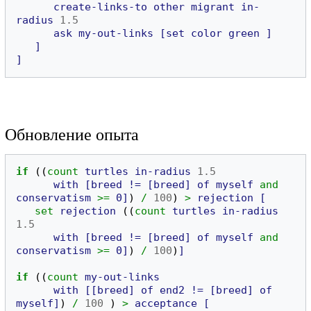
create-links-to
other
migrant
in-
radius
1.5
ask
my-out-links
[set
color
green
]
]
]
Обновление опыта
if
((
count
turtles
in-radius
1.5
with
[breed
!=
[breed]
of
myself
and
conservatism
>=
0]
)
/
100
)
>
rejection
[
set
rejection
((
count
turtles
in-radius
1.5
with
[breed
!=
[breed]
of
myself
and
conservatism
>=
0]
)
/
100
)
]
if
((
count
my-out-links
with
[[breed]
of
end2
!=
[breed]
of
myself]
)
/
100
)
>
acceptance
[