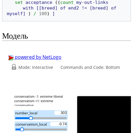
set
acceptance
((
count
my-out-links
with
[[breed]
of
end2
!=
[breed]
of
myself]
)
/
100
)
]
Модель