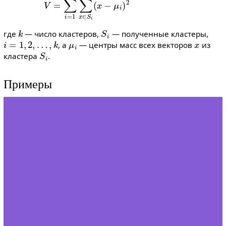
k
S
i
где
— число кластеров,
— полученные кластеры,
i
=
1
,
2
,
…
,
k
μ
i
x
, а
— центры масс всех векторов
из
S
i
кластера
.
Примеры