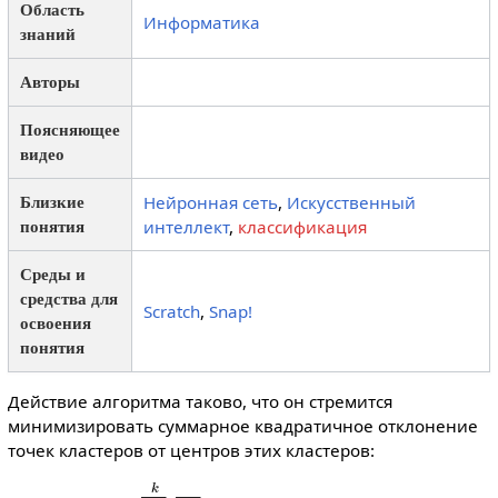
Область
Информатика
знаний
Авторы
Поясняющее
видео
Нейронная сеть
,
Искусственный
Близкие
интеллект
,
классификация
понятия
Среды и
средства для
Scratch
,
Snap!
освоения
понятия
Действие алгоритма таково, что он стремится
минимизировать суммарное квадратичное отклонение
точек кластеров от центров этих кластеров:
V
=
∑
i
=
1
k
∑
x
∈
S
i
(
x
−
μ
i
)
2