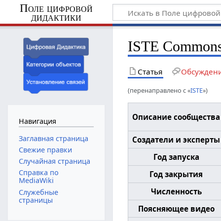
Поле цифровой
дидактики
ISTE Common
Статья
Обсужден
(перенаправлено с «
ISTE
»)
Описание сообщества
Навигация
Заглавная страница
Создатели и эксперты
Свежие правки
Год запуска
Случайная страница
Справка по
Год закрытия
MediaWiki
Численность
Служебные
страницы
Поясняющее видео