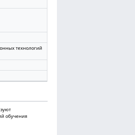
онных технологий
ьзуют
ий обучения