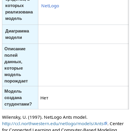
NetLogo
которых
реализована
модель
Диаграмма
модели
Описание
полей
данных,
которые
модель
порождает
Модель
Нет
создана
студентами?
Wilensky, U. (1997). NetLogo Ants model.
http://ccl.northwestern.edu/netlogo/models/Ants
. Center
for Connected Learning and Computer-Based Modeling,