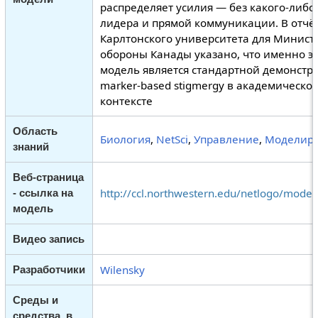
распределяет усилия — без какого-либо
лидера и прямой коммуникации. В отчё
Карлтонского университета для Минист
обороны Канады указано, что именно э
модель является стандартной демонстр
marker-based stigmergy в академическо
контексте
Область
Биология
,
NetSci
,
Управление
,
Моделир
знаний
Веб-страница
http://ccl.northwestern.edu/netlogo/model
- ссылка на
модель
Видео запись
Wilensky
Разработчики
Среды и
средства, в