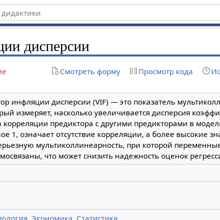
ции дисперсии
ие
Смотреть форму
Просмотр кода
Ис
ор инфляции дисперсии (VIF) — это показатель мультикол
рый измеряет, насколько увеличивается дисперсия коэфф
а корреляции предиктора с другими предикторами в модели
ое 1, означает отсутствие корреляции, а более высокие з
ерьезную мультиколлинеарность, при которой переменны
мосвязаны, что может снизить надежность оценок регресс
иология
,
Экономика
,
Статистика