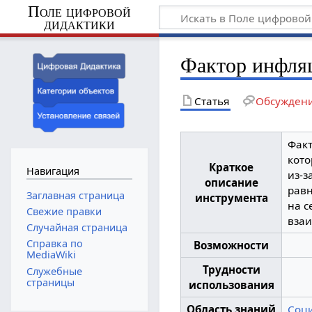
Поле цифровой
дидактики
Фактор инфля
Статья
Обсужден
Факт
кото
Краткое
Навигация
из-з
описание
равн
Заглавная страница
инструмента
на с
Свежие правки
взаи
Случайная страница
Справка по
Возможности
MediaWiki
Трудности
Служебные
страницы
использования
Область знаний
Соц