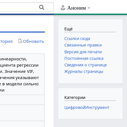
Аноним
Ещё
Ссылки сюда
тория
Обновить
Связанные правки
Версия для печати
Постоянная ссылка
линеарности,
ициента регрессии
Сведения о странице
. Значение VIF,
Журналы страницы
начения указывают
е в модели сильно
ии
Категории
ЦифровойИнструмент