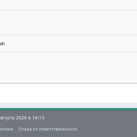
ish
густа 2026 в 16:13.
актики
Отказ от ответственности