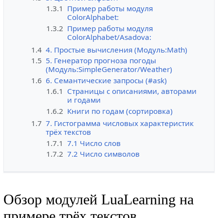
1.3.1
Пример работы модуля
ColorAlphabet:
1.3.2
Пример работы модуля
ColorAlphabet/Asadova:
1.4
4. Простые вычисления (Модуль:Math)
1.5
5. Генератор прогноза погоды
(Модуль:SimpleGenerator/Weather)
1.6
6. Семантические запросы (#ask)
1.6.1
Страницы с описаниями, авторами
и годами
1.6.2
Книги по годам (сортировка)
1.7
7. Гистограмма числовых характеристик
трёх текстов
1.7.1
7.1 Число слов
1.7.2
7.2 Число символов
Обзор модулей LuaLearning на
примере трёх текстов