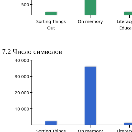
500
Sorting Things
On memory
Literac
Out
Educa
7.2 Число символов
40 000
30 000
20 000
10 000
Sorting Things
On memory
Literac