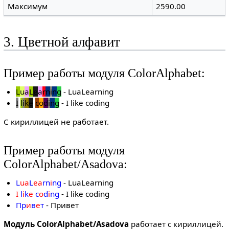
Максимум
2590.00
3. Цветной алфавит
Пример работы модуля ColorAlphabet:
L
u
a
L
e
a
r
n
i
n
g
- LuaLearning
I
l
i
k
e
c
o
d
i
n
g
- I like coding
С кириллицей не работает.
Пример работы модуля
ColorAlphabet/Asadova:
L
u
a
L
e
a
r
n
i
n
g
- LuaLearning
I
l
i
k
e
c
o
d
i
n
g
- I like coding
П
р
и
в
е
т
- Привет
Модуль ColorAlphabet/Asadova
работает с кириллицей.