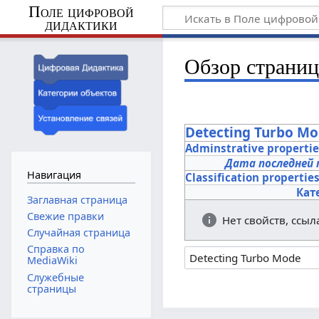
Поле цифровой
дидактики
Обзор страни
Detecting Turbo M
Adminstrative properti
Дата последней 
Навигация
Classification propertie
Кат
Заглавная страница
Свежие правки
Нет свойств, ссы
Случайная страница
Справка по
MediaWiki
Служебные
страницы