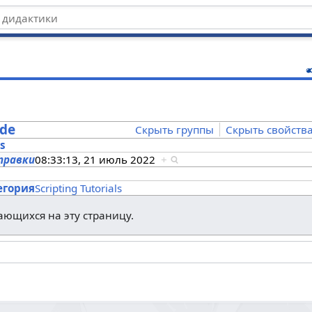
ц
ode
Скрыть группы
Скрыть свойств
es
правки
08:33:13, 21 июль 2022
+
s
егория
Scripting Tutorials
лающихся на эту страницу.