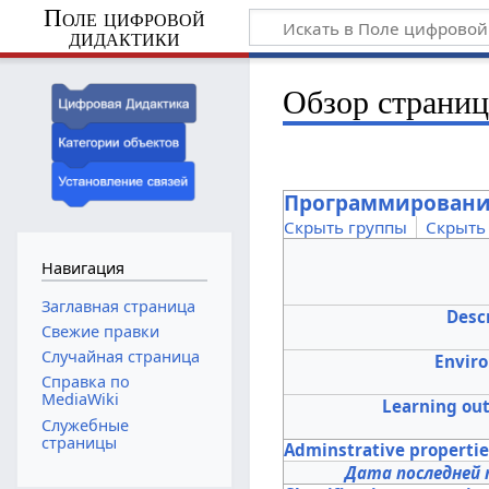
Поле цифровой
дидактики
Обзор страни
Программирование
Скрыть группы
Скрыть
Навигация
Заглавная страница
Desc
Свежие правки
Случайная страница
Envir
Справка по
MediaWiki
Learning ou
Служебные
страницы
Adminstrative properti
Дата последней 