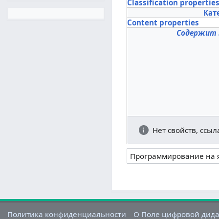
Classification propertie
Кат
Content properties
Содержит 
Нет свойств, ссы
Политика конфиденциальности
О Поле цифровой дид