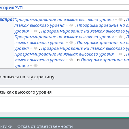
s
егория
РУП
запрос
Программирование на языках высокого уровня
+
,
П
языках высокого уровня
+
,
Программирование на я
уровня
+
,
Программирование на языках высокого у
Программирование на языках высокого уровня
+
,
П
языках высокого уровня
+
,
Программирование на я
уровня
+
,
Программирование на языках высокого у
Программирование на языках высокого уровня
+
,
П
языках высокого уровня
+
и
Программирование на 
уровня
+
лающихся на эту страницу.
актики
Отказ от ответственности