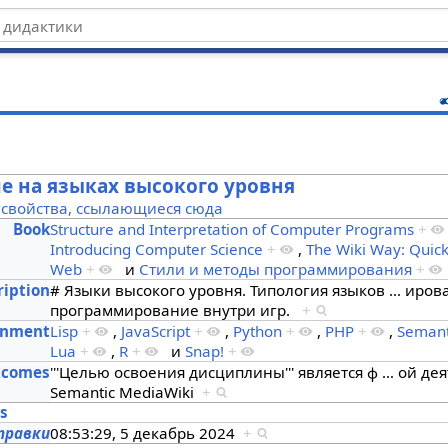
ц
 на языках высокого уровня
 свойства, ссылающиеся сюда
Book
Structure and Interpretation of Computer Programs
+
Introducing Computer Science
+
,
The Wiki Way: Quick
Web
+
и
Стили и методы программирования
+
ription
# Языки высокого уровня. Типология языков
…
ирова
программирование внутри игр.
+
onment
Lisp
+
,
JavaScript
+
,
Python
+
,
PHP
+
,
Semant
Lua
+
,
R
+
и
Snap!
+
tcomes
'''Целью освоения дисциплины''' является ф
…
ой дея
Semantic MediaWiki
+
es
правки
08:53:29, 5 декабрь 2024
+