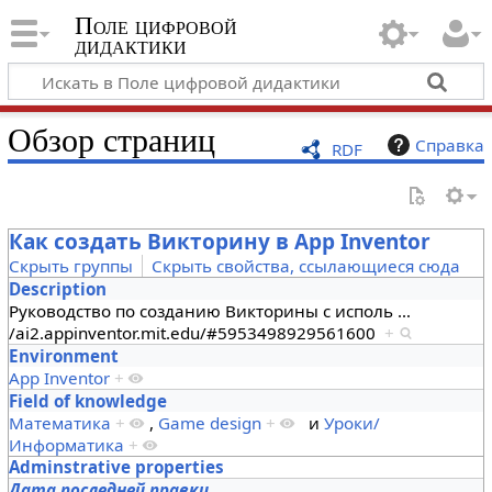
Поле цифровой
дидактики
Обзор страниц
Справка
RDF
Как создать Викторину в App Inventor
Скрыть группы
Скрыть свойства, ссылающиеся сюда
Description
Руководство по созданию Викторины с исполь
…
/ai2.appinventor.mit.edu/#5953498929561600
+
Environment
App Inventor
+
Field of knowledge
Математика
+
,
Game design
+
и
Уроки/
Информатика
+
Adminstrative properties
Дата последней правки