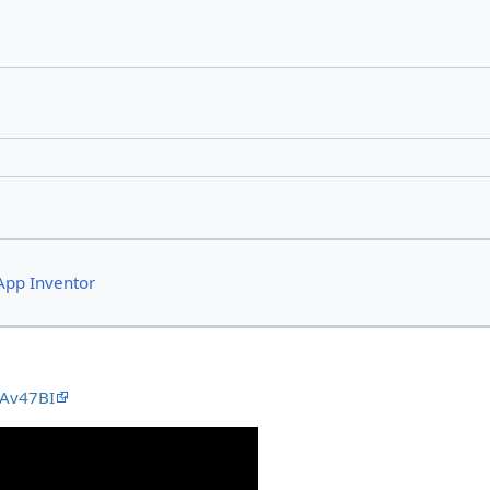
App Inventor
rAv47BI