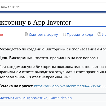
икторину в App Inventor
ие
Смотреть форму
Просмотр кода
Ис
Руководство по созданию Викторины с использованием App 
Цель Викторины:
Ответить правильно на все вопросы.
При каждом запуске Викторины пользователь отвечает на 
правильном ответе выводится результат "Ответ правильны
неправильном - "Ответ неправильный".
Ссылка на проект:
https://ai2.appinventor.mit.edu/#595349
Математика
,
Информатика
,
Game design