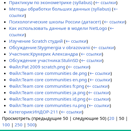
Практикум по эконометрике (syllabus)
(
← ссылки
)
Методы обработки больших данных (syllabus)
(
←
ссылки
)
Психологические школы России (датасет)
(
← ссылки
)
Как использовать данные в модели NetLogo
(
←
ссылки
)
Изучение Scratch студий
(
← ссылки
)
Обсуждение:Stygmergia v obrazovanii
(
← ссылки
)
Участник:Крукерик Александра
(
← ссылки
)
Обсуждение участника:StulinSD
(
← ссылки
)
Файл:Pat 2009 scratch.png
(
← ссылки
)
Файл:Team core communities de.png
(
← ссылки
)
Файл:Team core communities en.png
(
← ссылки
)
Файл:Team core communities fr.png
(
← ссылки
)
Файл:Team core communities ja.png
(
← ссылки
)
Файл:Team core communities id.png
(
← ссылки
)
Файл:Team core communities ru.png
(
← ссылки
)
Категория:ИНДОР-211
(
← ссылки
)
Просмотреть (
предыдущие 50
|
следующие 50
) (
20
|
50
|
100
|
250
|
500
)