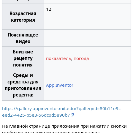
12
Возрастная
категория
Поясняющее
видео
Близкие
рецепту
показатель
,
погода
понятия
Среды и
средства для
App Inventor
приготовления
рецепта:
https://gallery.appinventor.mit.edu/?galleryid=80b11e9c-
eed2-4425-b5e3-56dc0d5890b7
На главной странице приложения при нажатии кнопки
отображаются три показателя: температура,