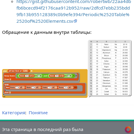
https://gist.githubusercontent.com/robertwb/22aa4db
fb6bcecd94f2176caa912b952/raw/2dfcd7ebb235bdd
9fb13b955128389c0b9efe394/Periodic%2520Table%
2520of%2520Elements.csv
Обращение к данным внутри таблицы:
Категория
:
Понятие
Эта страница в последний раз была