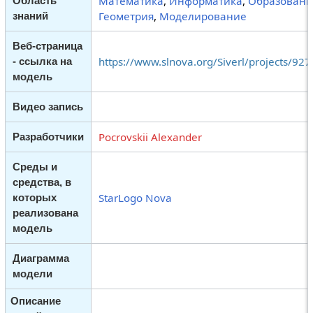
Математика
,
Информатика
,
Образовани
Область
Геометрия
,
Моделирование
знаний
Веб-страница
https://www.slnova.org/Siverl/projects/92
- ссылка на
модель
Видео запись
Pocrovskii Alexander
Разработчики
Среды и
средства, в
StarLogo Nova
которых
реализована
модель
Диаграмма
модели
Описание