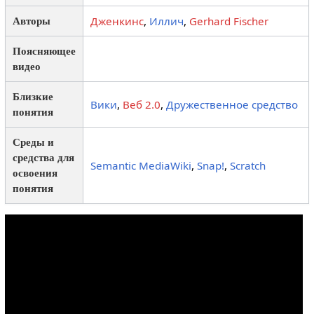
Дженкинс
,
Иллич
,
Gerhard Fischer
Авторы
Поясняющее
видео
Близкие
Вики
,
Веб 2.0
,
Дружественное средство
понятия
Среды и
средства для
Semantic MediaWiki
,
Snap!
,
Scratch
освоения
понятия