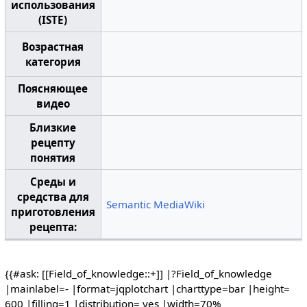
использования
(ISTE)
Возрастная
категория
Поясняющее
видео
Близкие
рецепту
понятия
Среды и
средства для
Semantic MediaWiki
приготовления
рецепта:
{{#ask: [[Field_of_knowledge::+]] |?Field_of_knowledge
|mainlabel=- |format=jqplotchart |charttype=bar |height=
600 |filling=1 |distribution= yes |width=70%