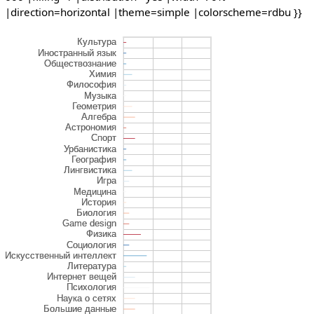
|direction=horizontal |theme=simple |colorscheme=rdbu }}