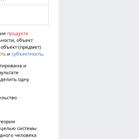
ние
продукта
ьности, объект
 объект (предмет)
сть
и
субъектность
.
нтирована и
зультате
тделить одну
ельство
теории
й целью системы
одного человека