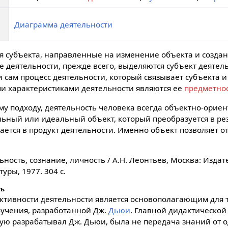
Диаграмма деятельности
я субъекта, направленные на изменение объекта и созда
ре деятельности, прежде всего, выделяются субъект деятел
и сам процесс деятельности, который связывает субъекта и
и характеристиками деятельности являются ее
предметно
му подходу, деятельность человека всегда объектно-орие
ьный или идеальный объект, который преобразуется в ре
ается в продукт деятельности. Именно объект позволяет о
ьность, сознание, личность / А.Н. Леонтьев, Москва: Издат
уры, 1977. 304 c.
ть
ктивности деятельности является основополагающим для 
бучения, разработанной Дж.
Дьюи
. Главной дидактическо
рую разрабатывал Дж. Дьюи, была не передача знаний от 