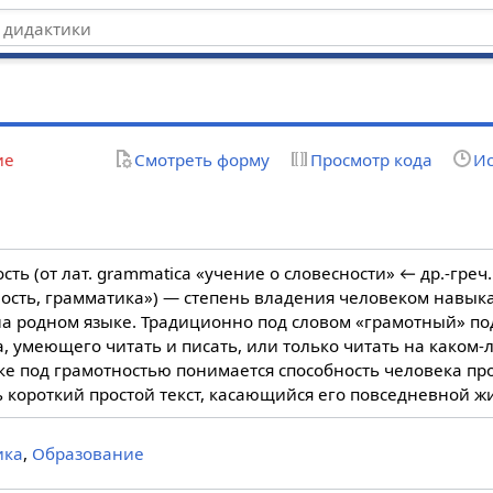
ие
Смотреть форму
Просмотр кода
Ис
ость (от лат. grammatica «учение о словесности» ← др.-греч
ность, грамматика») — степень владения человеком навык
на родном языке. Традиционно под словом «грамотный» п
, умеющего читать и писать, или только читать на каком-л
ке под грамотностью понимается способность человека про
 короткий простой текст, касающийся его повседневной ж
ика
,
Образование