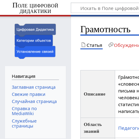
Поле цифровой
дидактики
Грамотность
Статья
Обсужден
Навигация
Гра́мотн
«словес
Заглавная страница
письма 
Свежие правки
Описание
человека
Случайная страница
статисти
Справка по
написать
MediaWiki
Служебные
Область
страницы
Педагог
знаний