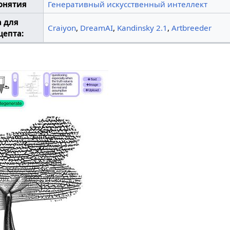
онятия
Генеративный искусственный интеллект
а для
Craiyon
,
DreamAI
,
Kandinsky 2.1
,
Artbreeder
цепта: