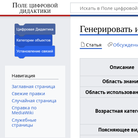
Поле цифровой
дидактики
Генерировать 
Статья
Обсужден
Описание
Навигация
Область знан
Заглавная страница
Область использовани
Свежие правки
Случайная страница
Справка по
Возрастная кате
MediaWiki
Служебные
страницы
Поясняющее ви