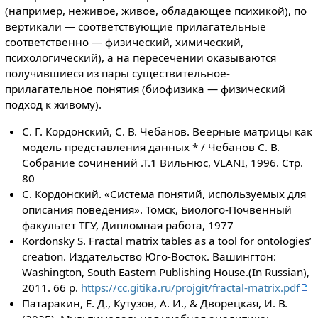
(например, неживое, живое, обладающее психикой), по
вертикали — соответствующие прилагательные
соответственно — физический, химический,
психологический), а на пересечении оказываются
получившиеся из пары существительное-
прилагательное понятия (биофизика — физический
подход к живому).
С. Г. Кордонский, С. В. Чебанов. Веерные матрицы как
модель представления данных * / Чебанов С. В.
Собрание сочинений .Т.1 Вильнюс, VLANI, 1996. Стр.
80
С. Кордонский. «Система понятий, используемых для
описания поведения». Томск, Биолого-Почвенный
факультет ТГУ, Дипломная работа, 1977
Kordonsky S. Fractal matrix tables as a tool for ontologies’
creation. Издательство Юго-Восток. Вашингтон:
Washington, South Eastern Publishing House.(In Russian),
2011. 66 p.
https://cc.gitika.ru/projgit/fractal-matrix.pdf
Патаракин, Е. Д., Кутузов, А. И., & Дворецкая, И. В.