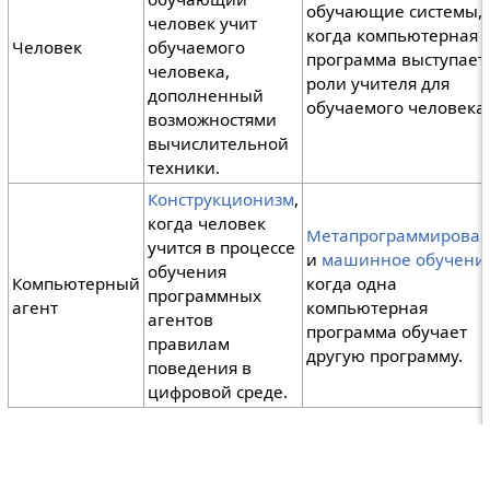
обучающие системы,
человек учит
когда компьютерная
Человек
обучаемого
программа выступает
человека,
роли учителя для
дополненный
обучаемого человека.
возможностями
вычислительной
техники.
Конструкционизм
,
когда человек
Метапрограммирова
учится в процессе
и
машинное обучени
обучения
Компьютерный
когда одна
программных
агент
компьютерная
агентов
программа обучает
правилам
другую программу.
поведения в
цифровой среде.