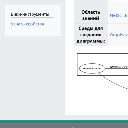
Область
Вики-инструменты
NetSci
,
Б
знаний
Узнать свойства
Среды для
создания
Graphviz
диаграммы: