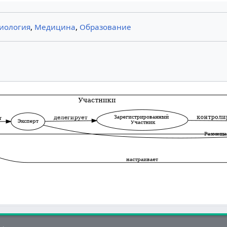
иология
,
Медицина
,
Образование