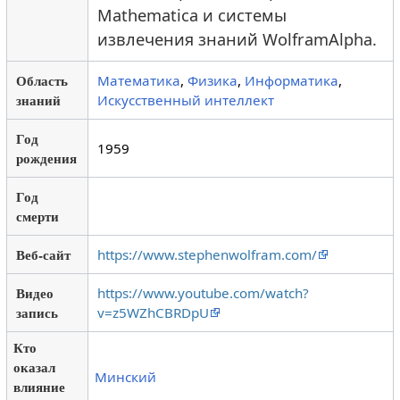
Mathematica и системы
извлечения знаний WolframAlpha.
Область
Математика
,
Физика
,
Информатика
,
знаний
Искусственный интеллект
Год
1959
рождения
Год
смерти
Веб-сайт
https://www.stephenwolfram.com/
Видео
https://www.youtube.com/watch?
запись
v=z5WZhCBRDpU
Кто
оказал
Минский
влияние