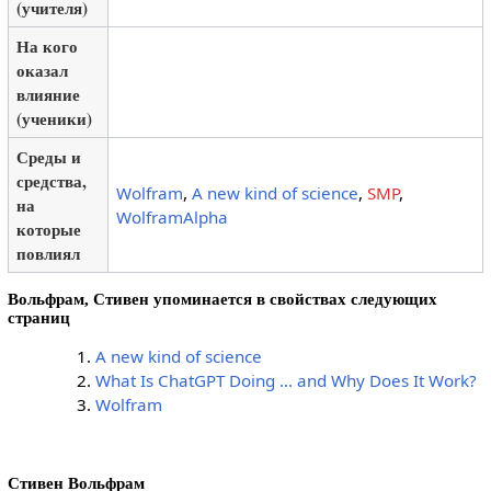
(учителя)
На кого
оказал
влияние
(ученики)
Среды и
средства,
Wolfram
,
A new kind of science
,
SMP
,
на
WolframAlpha
которые
повлиял
Вольфрам, Стивен упоминается в свойствах следующих
страниц
A new kind of science
What Is ChatGPT Doing ... and Why Does It Work?
Wolfram
Стивен Вольфрам