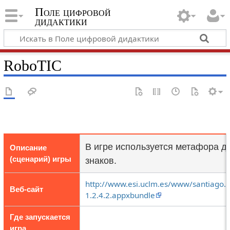
Поле цифровой
дидактики
RoboTIC
В игре используется метафора д
Описание
(сценарий) игры
знаков.
http://www.esi.uclm.es/www/santiago.s
Веб-сайт
1.2.4.2.appxbundle
Где запускается
игра