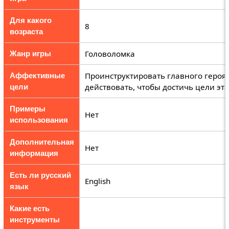
Для какого
8
возраста
Головоломка
Жанр игры
Проинструктировать главного героя (
Аффективные
действовать, чтобы достичь цели эта
цели
Примеры
Нет
использования
Дополнительная
Нет
информация
Есть ли русский
English
язык
Какие есть
инструменты