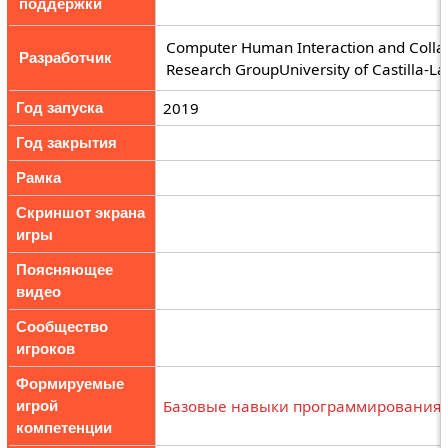
поддержки
Computer Human Interaction and Colla
Разработчик
Research GroupUniversity of Castilla-
2019
Год запуска
Год закрытия
Рамка
Скриншот экрана
игры
Поясняющее
видео
Сообщество
игроков
Формируемые
Базовые навыки программирования
игрой
компетенции