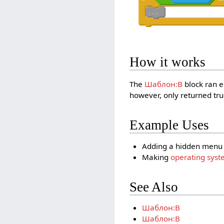
. . .
How it works
The
Шаблон:B
block ran e
however, only returned tru
Example Uses
Adding a hidden menu
Making
operating sys
See Also
Шаблон:B
Шаблон:B