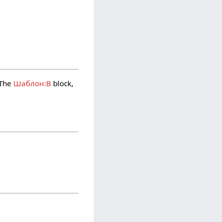
 The
Шаблон:B
block,