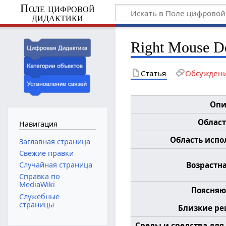
Поле цифровой
дидактики
Right Mouse De
Статья
Обсужден
Опи
Област
Навигация
Область испол
Заглавная страница
Свежие правки
Возрастна
Случайная страница
Справка по
MediaWiki
Поясняю
Служебные
страницы
Близкие ре
Среды и средства для