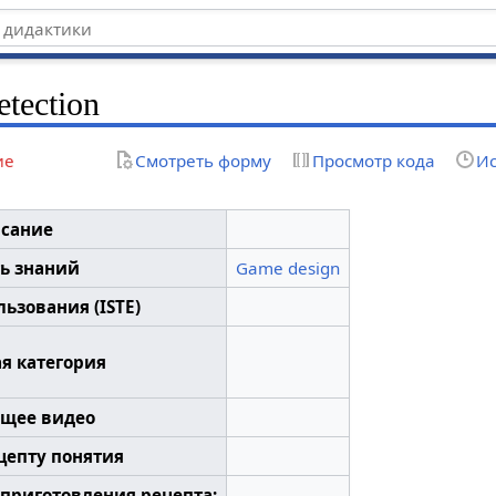
tection
ие
Смотреть форму
Просмотр кода
Ис
сание
ь знаний
Game design
ьзования (ISTE)
я категория
щее видео
цепту понятия
 приготовления рецепта: