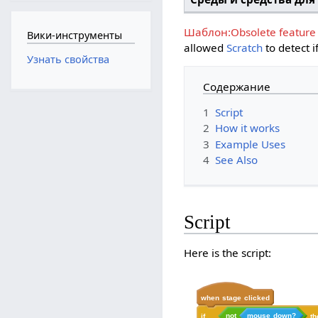
Шаблон:Obsolete feature
Вики-инструменты
allowed
Scratch
to detect 
Узнать свойства
Содержание
1
Script
2
How it works
3
Example Uses
4
See Also
Script
Here is the script:
when
stage
clicked
not
mouse
down?
if
th