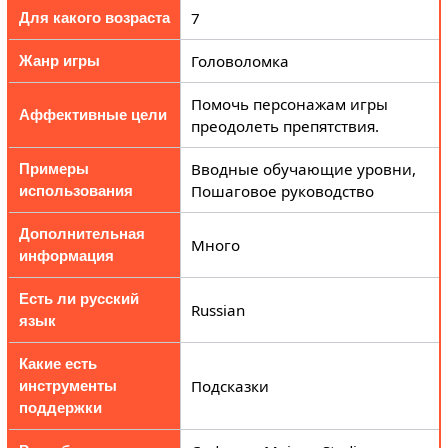
7
Для какого возраста
Головоломка
Жанр игры
Помочь персонажам игры
Аффективные цели
преодолеть препятствия.
Вводные обучающие уровни,
Примеры
Пошаговое руководство
использования
Дополнительная
Много
информация
Есть ли русский
Russian
язык
Какие есть
Подсказки
инструменты
поддержки