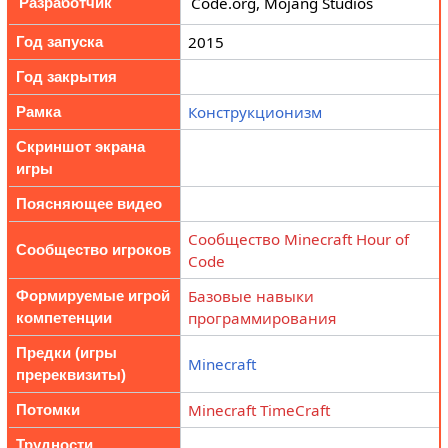
Code.org, Mojang Studios
Разработчик
2015
Год запуска
Год закрытия
Конструкционизм
Рамка
Скриншот экрана
игры
Поясняющее видео
Сообщество Minecraft Hour of
Сообщество игроков
Code
Базовые навыки
Формируемые игрой
программирования
компетенции
Предки (игры
Minecraft
пререквизиты)
Minecraft TimeCraft
Потомки
Трудности