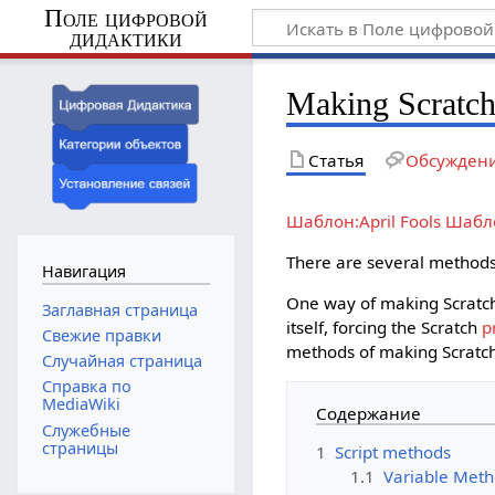
Поле цифровой
дидактики
Making Scratch
Статья
Обсужден
Шаблон:April Fools
Шабло
There are several method
Навигация
One way of making Scratch
Заглавная страница
itself, forcing the Scratch
p
Свежие правки
methods of making Scratc
Случайная страница
Справка по
MediaWiki
Содержание
Служебные
страницы
1
Script methods
1.1
Variable Met