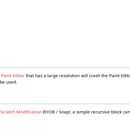
e
Paint Editor
that has a large resolution will crash the Paint Edi
l be used.
e
Scratch Modification
BYOB / Snap
!
, a simple recursive block ca