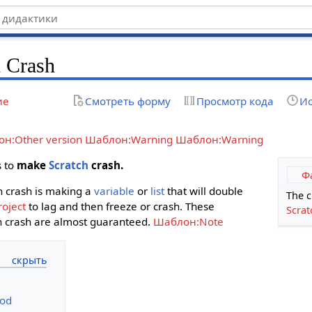
 Crash
ие
Смотреть форму
Просмотр кода
Ис
н:Other version
Шаблон:Warning
Шаблон:Warning
s to
make
Scratch
crash.
Ф
 crash is making a
variable
or
list
that will double
The c
roject
to lag and then freeze or crash. These
Scrat
h crash are almost guaranteed.
Шаблон:Note
hod