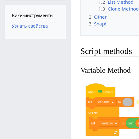
1.2
List Method
1.3
Clone Method
Вики-инструменты
2
Other
3
Snap
!
Узнать свойства
Script methods
Variable Method
when
clicked
set
variable
to
.
.
.
forever
set
variable
to
join