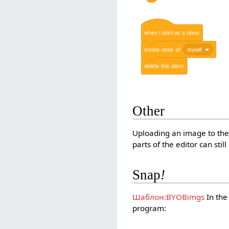
when
I
start
as
a
clone
create
clone
of
myself
delete
this
clone
Other
Uploading an image to th
parts of the editor can stil
Snap
!
Шаблон:BYOBimgs
In th
program: