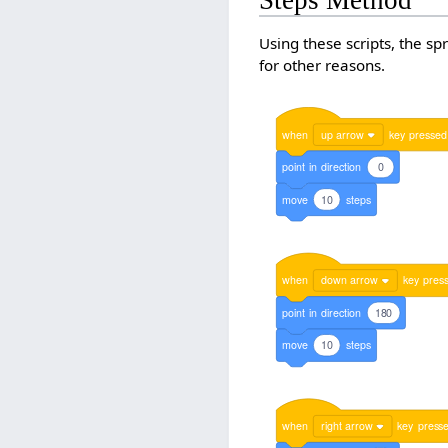
Steps Method
Using these scripts, the sp
for other reasons.
when
up arrow
key
pressed
point
in
direction
0
move
10
steps
when
down arrow
key
pres
point
in
direction
180
move
10
steps
when
right arrow
key
press