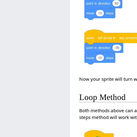
point
in
direction
90
move
10
steps
when
left arrow
key
presse
point
in
direction
-90
move
10
steps
Now your sprite will turn 
Loop Method
Both methods above can als
steps method will work with