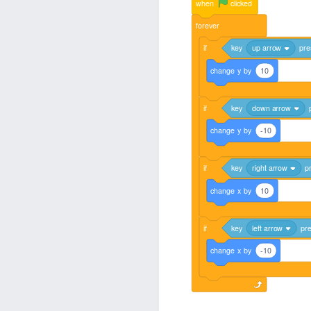
when
clicked
forever
if
key
up arrow
pre
change
y
by
10
if
key
down arrow
change
y
by
-10
if
key
right arrow
p
change
x
by
10
if
key
left arrow
pr
change
x
by
-10