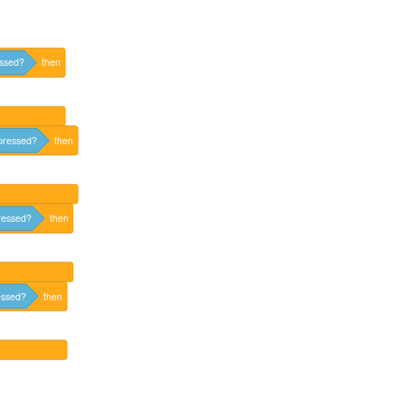
ssed?
then
pressed?
then
ressed?
then
essed?
then