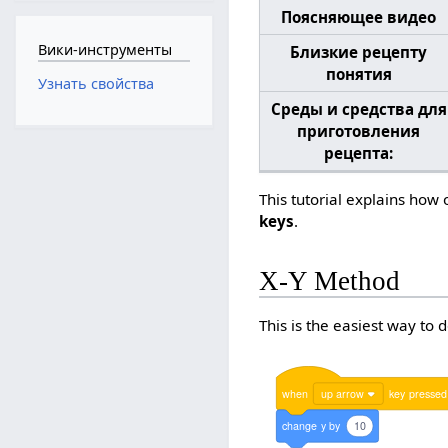
Поясняющее видео
Вики-инструменты
Близкие рецепту
понятия
Узнать свойства
Среды и средства для
приготовления
рецепта:
This tutorial explains ho
keys
.
X-Y Method
This is the easiest way to d
when
up arrow
key
pressed
change
y
by
10