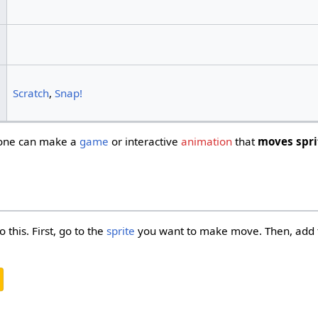
Scratch
,
Snap!
w one can make a
game
or interactive
animation
that
moves spri
o this. First, go to the
sprite
you want to make move. Then, add