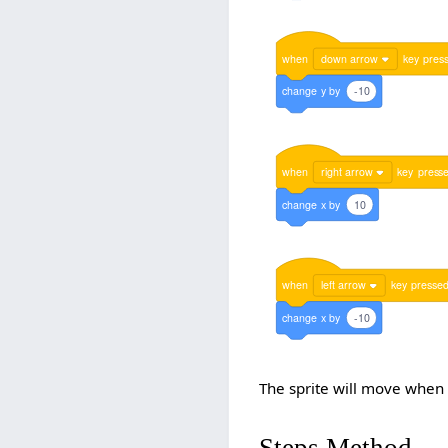
when
down arrow
key
pres
change
y
by
-10
when
right arrow
key
press
change
x
by
10
when
left arrow
key
presse
change
x
by
-10
The sprite will move when 