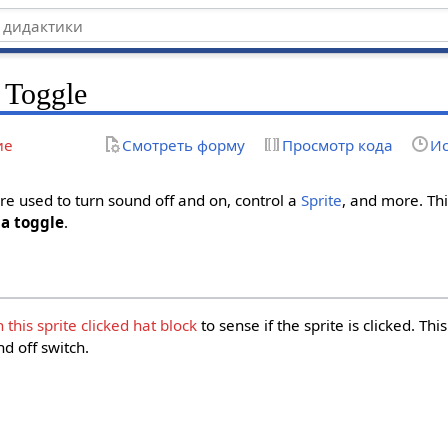
 Toggle
ие
Смотреть форму
Просмотр кода
Ис
re used to turn sound off and on, control a
Sprite
, and more. This
a toggle
.
this sprite clicked
hat block
to sense if the sprite is clicked. Th
nd off switch.