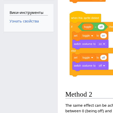
Вики-инструменты
when
this
sprite
clicked
Узнать свойства
if
toggle
=
off
th
set
toggle
to
on
switch
costume
to
on
else
set
toggle
to
off
switch
costume
to
off
Method 2
The same effect can be ach
between 0 (being off) and 