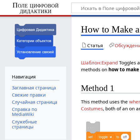
Поле цифровой
дидактики
How to Make a
Статья
Обсужден
Шаблон:Expand
Toggles a
methods on
how to make 
Навигация
Method 1
Заглавная страница
Свежие правки
This method uses the
when 
Случайная страница
Costumes
, both of an on a
Справка по
MediaWiki
Служебные
страницы
. . .
set
toggle
to
off