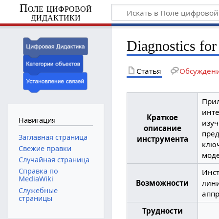
Поле цифровой
дидактики
Diagnostics for
Статья
Обсужден
Прил
инте
Краткое
Навигация
изуч
описание
пред
Заглавная страница
инструмента
ключ
Свежие правки
моде
Случайная страница
Справка по
Инст
MediaWiki
Возможности
лини
Служебные
апп
страницы
Трудности