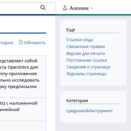
Аноним
Ещё
Ссылки сюда
тория
Обновить
Связанные правки
Версия для печати
Постоянная ссылка
редставляет собой
та OpenIntro для
Сведения о странице
Shiny-приложение
Журналы страницы
ально исследовать
рку предпосылок
Категории
ts) с наложенной
 линейной
ЦифровойИнструмент