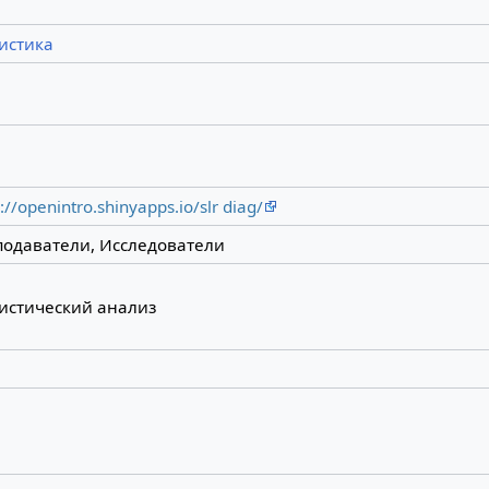
истика
://openintro.shinyapps.io/slr diag/
одаватели, Исследователи
истический анализ