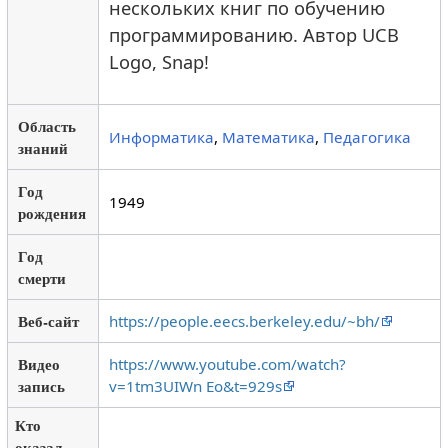
нескольких книг по обучению
программированию. Автор UCB
Logo, Snap!
Область
Информатика
,
Математика
,
Педагогика
знаний
Год
1949
рождения
Год
смерти
Веб-сайт
https://people.eecs.berkeley.edu/~bh/
Видео
https://www.youtube.com/watch?
запись
v=1tm3UIWn Eo&t=929s
Кто
оказал