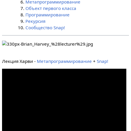
Метапрограммирование
Объект первого класса
Программирование
Рекурсия
Сообщество Snap!
Лекция Харви -
Метапрограммирование
+
Snap!