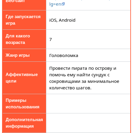
Веб-сайт
lg=en
Где запускается
iOS, Android
игра
Для какого
7
возраста
Головоломка
Жанр игры
Провести пирата по острову и
помочь ему найти сундук с
Аффективные
сокровищами за минимальное
цели
количество шагов.
Примеры
использования
Дополнительная
информация