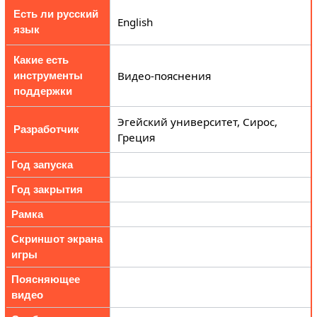
Есть ли русский
English
язык
Какие есть
Видео-пояснения
инструменты
поддержки
Эгейский университет, Сирос,
Разработчик
Греция
Год запуска
Год закрытия
Рамка
Скриншот экрана
игры
Поясняющее
видео