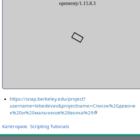
https://snap.berkeley.edu/project?
username=lebedevav&projectname=Список%20девоче
к%20и%20мальчиков%28волка%29
Категория
:
Scripting Tutorials