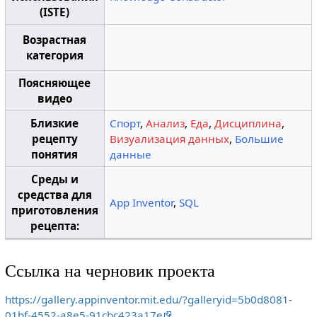
(ISTE)
Возрастная
категория
Поясняющее
видео
Близкие
Спорт
,
Анализ
,
Еда
,
Дисциплина
,
рецепту
Визуализация данных
,
Большие
понятия
данные
Среды и
средства для
App Inventor
,
SQL
приготовления
рецепта:
Ссылка на черновик проекта
https://gallery.appinventor.mit.edu/?galleryid=5b0d8081-
01bf-4552-a8e5-91cbc423a17e