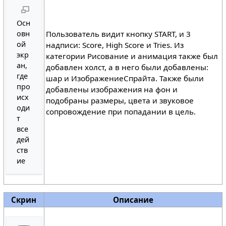
Осн
Пользователь видит кнопку START, и 3
овн
ой
надписи: Score, High Score и Tries. Из
экр
категории Рисование и анимация также был
ан,
добавлен холст, а в него были добавлены:
где
шар и ИзображениеСпрайта. Также были
про
добавлены изображения на фон и
исх
подобраны размеры, цвета и звуковое
оди
сопровождение при попадании в цель.
т
все
дей
ств
ие
Скрин
Описание