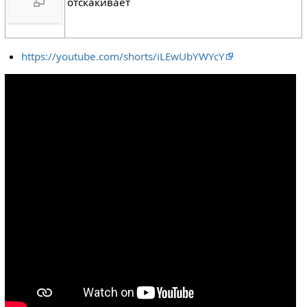
отскакивает
https://youtube.com/shorts/iLEwUbYWYcY