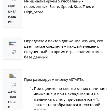
Инициализируем 5 глобальных
Ини
переменных: Score, Speed, Size, Tries и
циал
High_Score
изац
ия
Определяем вектор движение мячика, его
цвет, также соединяем каждый элемент,
полученный во время игры с элементом в
базе данных
Программируем кнопку «START»:
При щелчке по кнопке мячик начинает
Дейс
движение и при накладывании на
твия
мальчика к счету прибавляется + 1.
посл
Также это отображается в текстовой
е
панели.