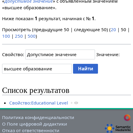
«
Допустимое значение
» с объявленным значением
«высшее образование».
Ниже показан
1
результат, начиная с №
1
.
Просмотреть (
предыдущие 50
|
следующие 50
) (
20
|
50
|
100
|
250
|
500
)
Свойство:
Значение:
Список результатов
Свойство:Educational Level
+
Политика конфиденциальности
О Поле цифровой дидактики
Отказ от ответственности