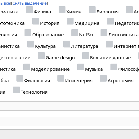
ь все
Снять выделение
ематика
Физика
Химия
Биология
Ас
тотехника
История
Медицина
Педагоги
еология
Образование
NetSci
Лингвистика
анистика
Культура
Литература
Интернет 
ествознание
Game design
Большие данные
истика
Моделирование
Музыка
Философ
ебра
Филология
Инженерия
Агрономия
иа
Технология