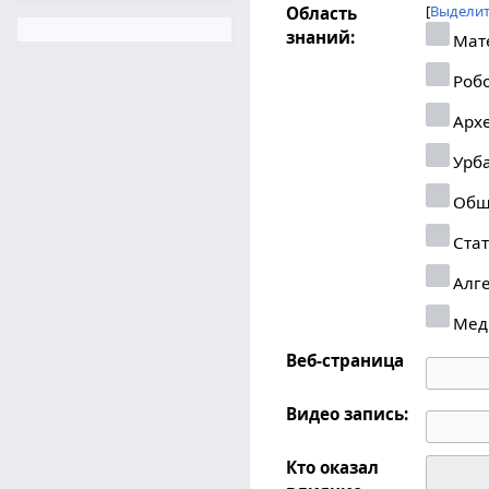
Выделит
Область
знаний:
Мат
Робо
Арх
Урб
Общ
Стат
Алг
Мед
Веб-страница
Видео запись:
Кто оказал