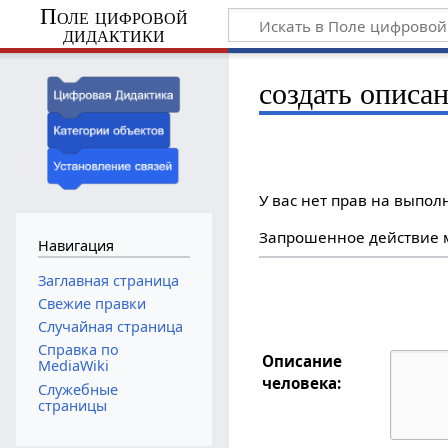
Поле цифровой
дидактики
создать описа
У вас нет прав на выпо
Запрошенное действие м
Навигация
Заглавная страница
Свежие правки
Случайная страница
Справка по
Описание
MediaWiki
человека:
Служебные
страницы