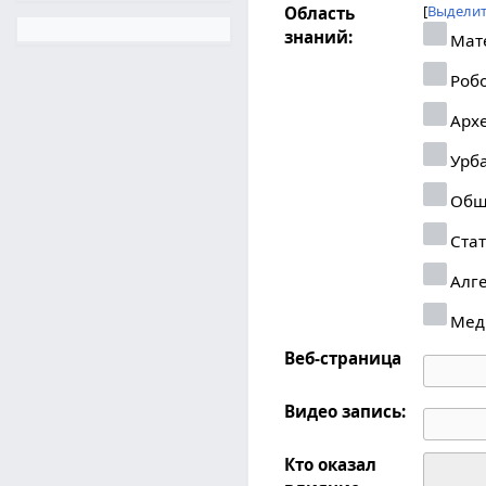
Выделит
Область
знаний:
Мат
Робо
Арх
Урб
Общ
Стат
Алг
Мед
Веб-страница
Видео запись:
Кто оказал