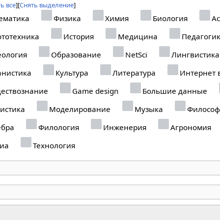
ь все
Снять выделение
ематика
Физика
Химия
Биология
Ас
тотехника
История
Медицина
Педагоги
еология
Образование
NetSci
Лингвистика
анистика
Культура
Литература
Интернет 
ествознание
Game design
Большие данные
истика
Моделирование
Музыка
Философ
ебра
Филология
Инженерия
Агрономия
иа
Технология