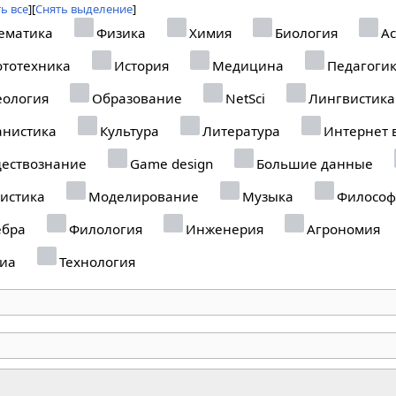
ь все
Снять выделение
ематика
Физика
Химия
Биология
Ас
тотехника
История
Медицина
Педагоги
еология
Образование
NetSci
Лингвистика
анистика
Культура
Литература
Интернет 
ествознание
Game design
Большие данные
истика
Моделирование
Музыка
Философ
ебра
Филология
Инженерия
Агрономия
иа
Технология