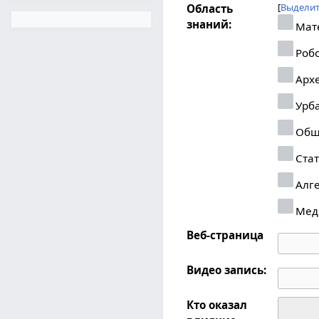
Выделит
Область
знаний:
Мат
Робо
Арх
Урб
Общ
Стат
Алг
Мед
Веб-страница
Видео запись:
Кто оказал