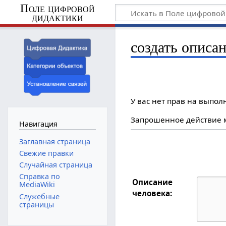
Поле цифровой
дидактики
создать описа
У вас нет прав на выпо
Запрошенное действие м
Навигация
Заглавная страница
Свежие правки
Случайная страница
Справка по
Описание
MediaWiki
человека:
Служебные
страницы