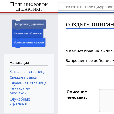
Поле цифровой
дидактики
создать описа
У вас нет прав на выпо
Запрошенное действие м
Навигация
Заглавная страница
Свежие правки
Случайная страница
Справка по
Описание
MediaWiki
человека:
Служебные
страницы