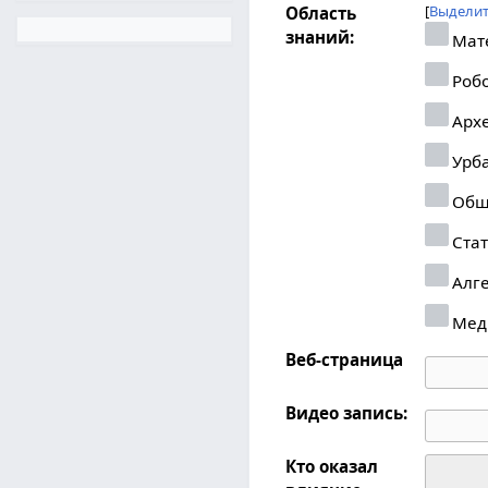
Выделит
Область
знаний:
Мат
Робо
Арх
Урб
Общ
Стат
Алг
Мед
Веб-страница
Видео запись:
Кто оказал