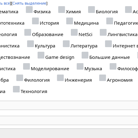
ь все
Снять выделение
ематика
Физика
Химия
Биология
Ас
тотехника
История
Медицина
Педагоги
еология
Образование
NetSci
Лингвистика
анистика
Культура
Литература
Интернет 
ествознание
Game design
Большие данные
истика
Моделирование
Музыка
Философ
ебра
Филология
Инженерия
Агрономия
иа
Технология