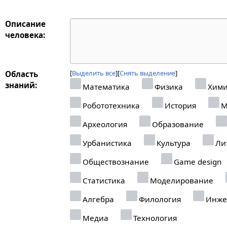
Описание
человека:
Выделить все
Снять выделение
Область
знаний:
Математика
Физика
Хими
Робототехника
История
М
Археология
Образование
Урбанистика
Культура
Ли
Обществознание
Game design
Статистика
Моделирование
Алгебра
Филология
Инже
Медиа
Технология