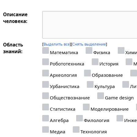
Описание
человека:
Выделить все
Снять выделение
Область
знаний:
Математика
Физика
Хими
Робототехника
История
М
Археология
Образование
Урбанистика
Культура
Ли
Обществознание
Game design
Статистика
Моделирование
Алгебра
Филология
Инже
Медиа
Технология