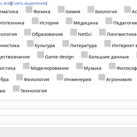
ь все
Снять выделение
ематика
Физика
Химия
Биология
Ас
тотехника
История
Медицина
Педагоги
еология
Образование
NetSci
Лингвистика
анистика
Культура
Литература
Интернет 
ествознание
Game design
Большие данные
истика
Моделирование
Музыка
Философ
ебра
Филология
Инженерия
Агрономия
иа
Технология