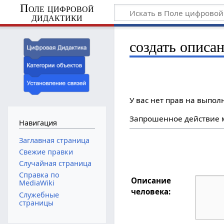
Поле цифровой
дидактики
создать описа
У вас нет прав на выпо
Запрошенное действие м
Навигация
Заглавная страница
Свежие правки
Случайная страница
Справка по
Описание
MediaWiki
человека:
Служебные
страницы