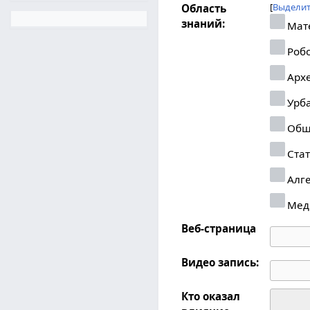
Выделит
Область
знаний:
Мат
Робо
Арх
Урб
Общ
Стат
Алг
Мед
Веб-страница
Видео запись:
Кто оказал