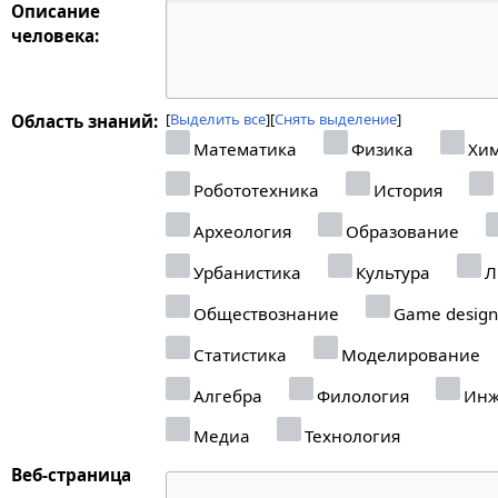
Описание
человека:
Выделить все
Снять выделение
Область знаний:
Математика
Физика
Хи
Робототехника
История
Археология
Образование
Урбанистика
Культура
Л
Обществознание
Game design
Статистика
Моделирование
Алгебра
Филология
Инж
Медиа
Технология
Веб-страница