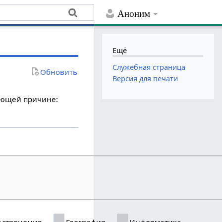
Аноним
Ещё
Служебная страница
Обновить
Версия для печати
дующей причине:
строномия
География
Информатика