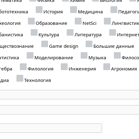
бототехника
История
Медицина
Педагог
хеология
Образование
NetSci
Лингвисти
банистика
Культура
Литература
Интерне
ществознание
Game design
Большие данные
атистика
Моделирование
Музыка
Филосо
гебра
Филология
Инженерия
Агрономия
диа
Технология