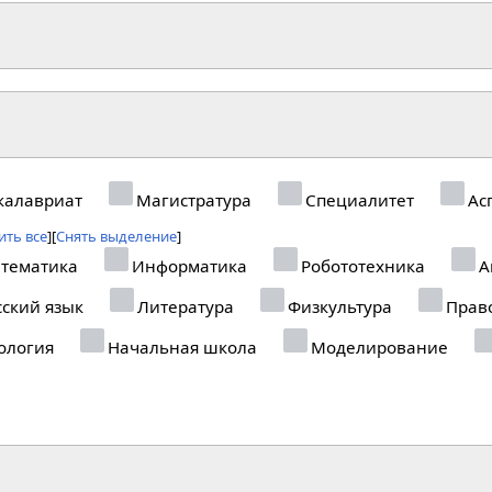
калавриат
Магистратура
Специалитет
Ас
ить все
Снять выделение
тематика
Информатика
Робототехника
А
ский язык
Литература
Физкультура
Прав
ология
Начальная школа
Моделирование