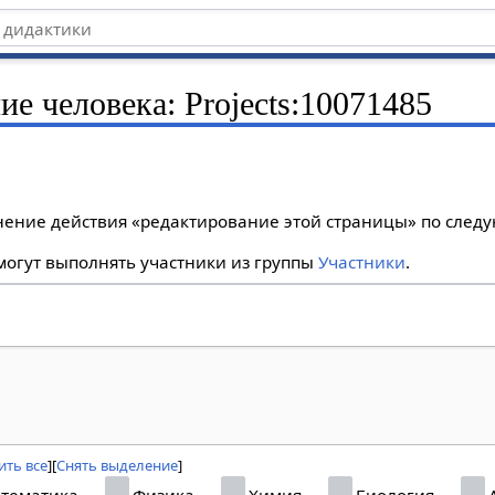
ие человека: Projects:10071485
лнение действия «редактирование этой страницы» по сле
огут выполнять участники из группы
Участники
.
ить все
Снять выделение
тематика
Физика
Химия
Биология
А