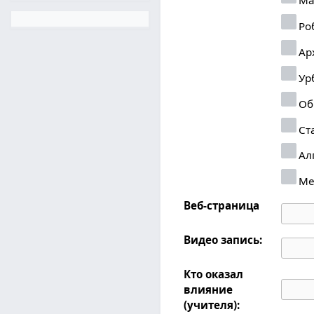
Ро
Ар
Ур
Об
Ст
Ал
Ме
Веб-страница
Видео запись:
Кто оказал
влияние
(учителя):