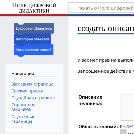
Поле цифровой
дидактики
создать описан
У вас нет прав на выпо
Запрошенное действие м
Навигация
Заглавная страница
Свежие правки
Описание
Случайная страница
человека:
Справка по
MediaWiki
Служебные
страницы
Выдел
Область знаний:
Ма