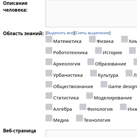
Описание
человека:
Выделить все
Снять выделение
Область знаний:
Математика
Физика
Хи
Робототехника
История
Археология
Образование
Урбанистика
Культура
Л
Обществознание
Game design
Статистика
Моделирование
Алгебра
Филология
Инж
Медиа
Технология
Веб-страница