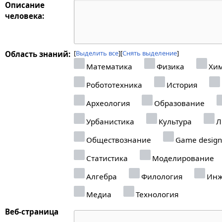
Описание
человека:
Выделить все
Снять выделение
Область знаний:
Математика
Физика
Хи
Робототехника
История
Археология
Образование
Урбанистика
Культура
Л
Обществознание
Game design
Статистика
Моделирование
Алгебра
Филология
Инж
Медиа
Технология
Веб-страница