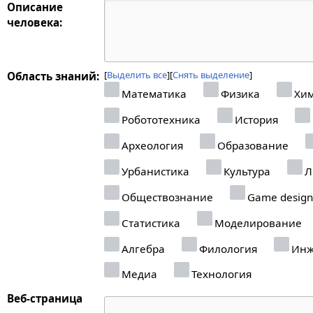
Описание
человека:
Выделить все
Снять выделение
Область знаний:
Математика
Физика
Хи
Робототехника
История
Археология
Образование
Урбанистика
Культура
Л
Обществознание
Game design
Статистика
Моделирование
Алгебра
Филология
Инж
Медиа
Технология
Веб-страница